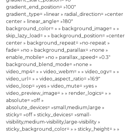
gradient_end_position= »100″
gradient_type= »linear » radial_direction= »center
center » linear_angle= »180″
background_color= » » background_image= » »
skip_lazy_load= » » background_position= »center
center » background_repeat= »no-repeat »
fade= »no » background_parallax= »none »
enable_mobile= »no » parallax_speed= »0.3″
background_blend_mode= »none »
video_mp4= » » video_webm= » » video_ogv= » »
video_url= » » video_aspect_ratio= »16:9″
video_loop= »yes » video_mute= »yes »
video_preview_image= » » render_logics= » »
absolute= »off »
absolute_devices= »small,medium,large »
sticky= »off » sticky_devices= »small-
visibility,medium-visibility,large-visibility »
sticky_background_color= » » sticky_height= » »