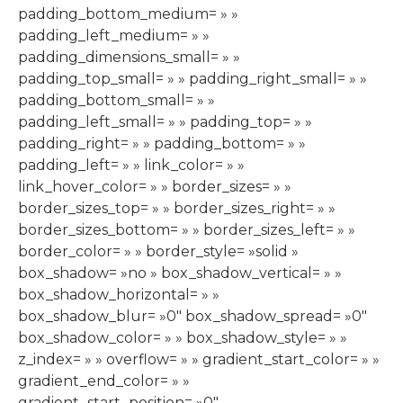
padding_bottom_medium= » »
padding_left_medium= » »
padding_dimensions_small= » »
padding_top_small= » » padding_right_small= » »
padding_bottom_small= » »
padding_left_small= » » padding_top= » »
padding_right= » » padding_bottom= » »
padding_left= » » link_color= » »
link_hover_color= » » border_sizes= » »
border_sizes_top= » » border_sizes_right= » »
border_sizes_bottom= » » border_sizes_left= » »
border_color= » » border_style= »solid »
box_shadow= »no » box_shadow_vertical= » »
box_shadow_horizontal= » »
box_shadow_blur= »0″ box_shadow_spread= »0″
box_shadow_color= » » box_shadow_style= » »
z_index= » » overflow= » » gradient_start_color= » »
gradient_end_color= » »
gradient_start_position= »0″