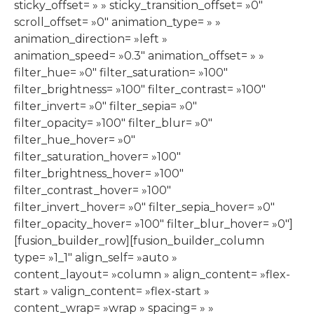
sticky_offset= » » sticky_transition_offset= »0″
scroll_offset= »0″ animation_type= » »
animation_direction= »left »
animation_speed= »0.3″ animation_offset= » »
filter_hue= »0″ filter_saturation= »100″
filter_brightness= »100″ filter_contrast= »100″
filter_invert= »0″ filter_sepia= »0″
filter_opacity= »100″ filter_blur= »0″
filter_hue_hover= »0″
filter_saturation_hover= »100″
filter_brightness_hover= »100″
filter_contrast_hover= »100″
filter_invert_hover= »0″ filter_sepia_hover= »0″
filter_opacity_hover= »100″ filter_blur_hover= »0″]
[fusion_builder_row][fusion_builder_column
type= »1_1″ align_self= »auto »
content_layout= »column » align_content= »flex-
start » valign_content= »flex-start »
content_wrap= »wrap » spacing= » »