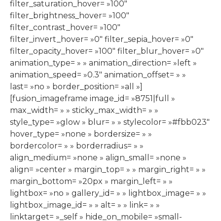
filter_saturation_hover= »100″
filter_brightness_hover= »100″
filter_contrast_hover= »100″
filter_invert_hover= »0″ filter_sepia_hover= »0″
filter_opacity_hover= »100″ filter_blur_hover= »0″
animation_type= » » animation_direction= »left »
animation_speed= »0.3″ animation_offset= » »
last= »no » border_position= »all »]
[fusion_imageframe image_id= »8751|full »
max_width= » » sticky_max_width= » »
style_type= »glow » blur= » » stylecolor= »#fbb023″
hover_type= »none » bordersize= » »
bordercolor= » » borderradius= » »
align_medium= »none » align_small= »none »
align= »center » margin_top= » » margin_right= » »
margin_bottom= »20px » margin_left= » »
lightbox= »no » gallery_id= » » lightbox_image= » »
lightbox_image_id= » » alt= » » link= » »
linktarget= »_self » hide_on_mobile= »small-