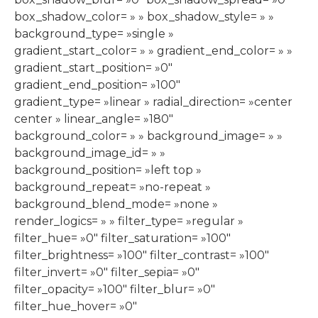
box_shadow_color= » » box_shadow_style= » »
background_type= »single »
gradient_start_color= » » gradient_end_color= » »
gradient_start_position= »0″
gradient_end_position= »100″
gradient_type= »linear » radial_direction= »center
center » linear_angle= »180″
background_color= » » background_image= » »
background_image_id= » »
background_position= »left top »
background_repeat= »no-repeat »
background_blend_mode= »none »
render_logics= » » filter_type= »regular »
filter_hue= »0″ filter_saturation= »100″
filter_brightness= »100″ filter_contrast= »100″
filter_invert= »0″ filter_sepia= »0″
filter_opacity= »100″ filter_blur= »0″
filter_hue_hover= »0″