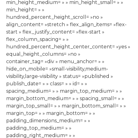
min_height_medium= » » min_height_small= » »
min_height= » »
hundred_percent_height_scroll= »no »
align_content= »stretch » flex_align_items= »flex-
start » flex_justify_content= »flex-start »
flex_column_spacing= » »
hundred_percent_height_center_content= »yes »
equal_height_columns= »no »
container_tag= »div » menu_anchor= » »
hide_on_mobile= »small-visibility,medium-
visibility,large-visibility » status= »published »
publish_date= » » class= » » id= » »
spacing_medium= » » margin_top_medium= » »
margin_bottom_medium= » » spacing_small= » »
margin_top_small= » » margin_bottom_small= » »
margin_top= » » margin_bottom= » »
padding_dimensions_medium= » »
padding_top_medium= » »
padding_right_medium= » »