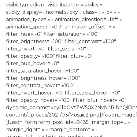
visibility,medium-visibility,large-visibility »
sticky_display= »normal,sticky » class= » » id= » »
animation_type= » » animation_direction= »left »
animation_speed= »0.3″ animation_offset= » »
filter_hue= »0″ filter_saturation= »100″
filter_brightness= »100″ filter_contrast= »100″
filter_invert= »0″ filter_sepia= »0″
filter_opacity= »100″ filter_blur= »0″
filter_hue_hover= »0″
filter_saturation_hover= »100″
filter_brightness_hover= »100″
filter_contrast_hover= »100″
filter_invert_hover= »0″ filter_sepia_hover= »0″
filter_opacity_hover= »100″ filter_blur_hover= »0″
dynamic_params= »eyJlbGVtZW50X2NvbnRlbnQiOnsiZ
content/uploads/2021/03/Mosaic2.png[/fusion_image
[fusion_form form_post_id= »9435″ margin_top= » »
margin_right= » » margin_bottom= » »
margin_left= » » hide_on_mobile= »small-