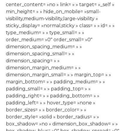
center_content= »no » link= » » target= »_self »
min_height= » » hide_on_mobile= »small-
visibility,medium-visibility,large-visibility »
sticky_display= »normal,sticky » class= » » id= » »
type_medium= » » type_small= » »
order_medium= »0″ order_small= »0″
dimension_spacing_medium= » »
dimension_spacing_small= » »
dimension_spacing= » »
dimension_margin_medium= » »
dimension_margin_small= » » margin_top= » »
margin_bottom= » » padding_medium= » »
padding_small= » » padding_top= » »
padding_right= » » padding_bottom= » »
padding_left= » » hover_type= »none »
border_sizes= » » border_color= » »
border_style= »solid » border_radius= » »
box_shadow= »no » dimension_box_shadow= » »
box_shadow_blur= »0″ box_shadow_spread= »0″