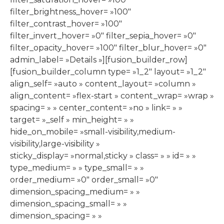
filter_brightness_hover= »100″
filter_contrast_hover= »100″
filter_invert_hover= »0″ filter_sepia_hover= »0″
filter_opacity_hover= »100″ filter_blur_hover= »0″
admin_label= »Details »][fusion_builder_row]
[fusion_builder_column type= »1_2″ layout= »1_2″
align_self= »auto » content_layout= »column »
align_content= »flex-start » content_wrap= »wrap »
spacing= » » center_content= »no » link= » »
target= »_self » min_height= » »
hide_on_mobile= »small-visibility,medium-
visibility,large-visibility »
sticky_display= »normal,sticky » class= » » id= » »
type_medium= » » type_small= » »
order_medium= »0″ order_small= »0″
dimension_spacing_medium= » »
dimension_spacing_small= » »
dimension_spacing= » »