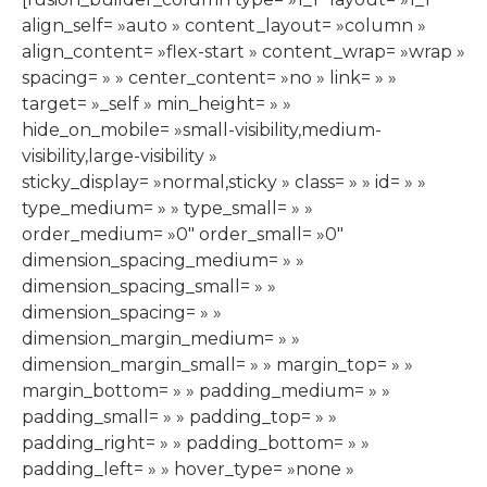
align_self= »auto » content_layout= »column »
align_content= »flex-start » content_wrap= »wrap »
spacing= » » center_content= »no » link= » »
target= »_self » min_height= » »
hide_on_mobile= »small-visibility,medium-
visibility,large-visibility »
sticky_display= »normal,sticky » class= » » id= » »
type_medium= » » type_small= » »
order_medium= »0″ order_small= »0″
dimension_spacing_medium= » »
dimension_spacing_small= » »
dimension_spacing= » »
dimension_margin_medium= » »
dimension_margin_small= » » margin_top= » »
margin_bottom= » » padding_medium= » »
padding_small= » » padding_top= » »
padding_right= » » padding_bottom= » »
padding_left= » » hover_type= »none »