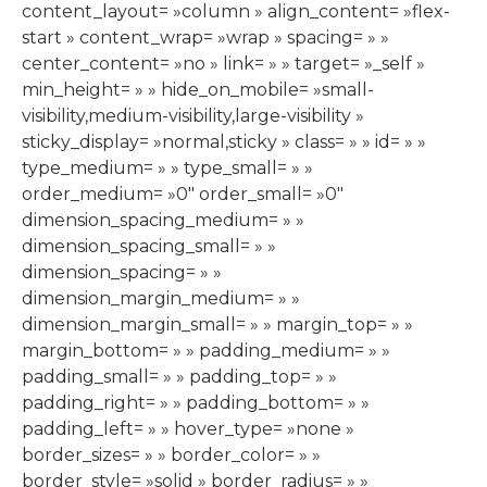
content_layout= »column » align_content= »flex-
start » content_wrap= »wrap » spacing= » »
center_content= »no » link= » » target= »_self »
min_height= » » hide_on_mobile= »small-
visibility,medium-visibility,large-visibility »
sticky_display= »normal,sticky » class= » » id= » »
type_medium= » » type_small= » »
order_medium= »0″ order_small= »0″
dimension_spacing_medium= » »
dimension_spacing_small= » »
dimension_spacing= » »
dimension_margin_medium= » »
dimension_margin_small= » » margin_top= » »
margin_bottom= » » padding_medium= » »
padding_small= » » padding_top= » »
padding_right= » » padding_bottom= » »
padding_left= » » hover_type= »none »
border_sizes= » » border_color= » »
border_style= »solid » border_radius= » »