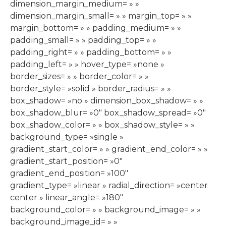
dimension_margin_medium= » »
dimension_margin_small= » » margin_top= » »
margin_bottom= » » padding_medium= » »
padding_small= » » padding_top= » »
padding_right= » » padding_bottom= » »
padding_left= » » hover_type= »none »
border_sizes= » » border_color= » »
border_style= »solid » border_radius= » »
box_shadow= »no » dimension_box_shadow= » »
box_shadow_blur= »0″ box_shadow_spread= »0″
box_shadow_color= » » box_shadow_style= » »
background_type= »single »
gradient_start_color= » » gradient_end_color= » »
gradient_start_position= »0″
gradient_end_position= »100″
gradient_type= »linear » radial_direction= »center
center » linear_angle= »180″
background_color= » » background_image= » »
background_image_id= » »