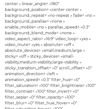
center » linear_angle= »180″
background_position= »center center »
background_repeat= »no-repeat » fade= »no »
background_parallax= »none »
enable_mobile= »no » parallax_speed= »0.3″
background_blend_mode= »none »
video_aspect_ratio= »16:9″ video_loop= »yes »
video_mute= »yes » absolute= »off »
absolute_devices= »small,medium,large »
sticky= »off » sticky_devices= »small-
visibility,medium-visibility,large-visibility »
sticky_transition_offset= »0″ scroll_offset= »0″
animation_direction= »left »
animation_speed= »0.3″ filter_hue= »0″
filter_saturation= »100″ filter_brightness= »100″
filter_contrast= »100″ filter_invert= »0″
filter_sepia= »0″ filter_opacity= »100″
filter_blur= »0″ filter_hue_hover= »0″
filter_saturation_hover= »100″