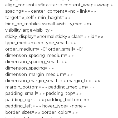
align_content= »flex-start » content_wrap= »wrap »
spacing= » » center_content= »no » link= » »
target= »_self » min_height= » »
hide_on_mobile= »small-visibility,medium-
visibility,large-visibility »
sticky_display= »normal,sticky » class= » » id= » »
type_medium= » » type_small= » »
order_medium= »0″ order_small= »0″
dimension_spacing_medium= » »
dimension_spacing_small= » »
dimension_spacing= » »
dimension_margin_medium= » »
dimension_margin_small= » » margin_top= » »
margin_bottom= » » padding_medium= » »
padding_small= » » padding_top= » »
padding_right= » » padding_bottom= » »
padding_left= » » hover_type= »none »
border_sizes= » » border_color= » »