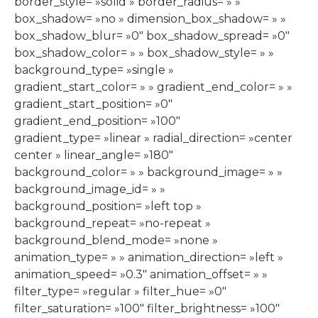
border_style= »solid » border_radius= » »
box_shadow= »no » dimension_box_shadow= » »
box_shadow_blur= »0″ box_shadow_spread= »0″
box_shadow_color= » » box_shadow_style= » »
background_type= »single »
gradient_start_color= » » gradient_end_color= » »
gradient_start_position= »0″
gradient_end_position= »100″
gradient_type= »linear » radial_direction= »center
center » linear_angle= »180″
background_color= » » background_image= » »
background_image_id= » »
background_position= »left top »
background_repeat= »no-repeat »
background_blend_mode= »none »
animation_type= » » animation_direction= »left »
animation_speed= »0.3″ animation_offset= » »
filter_type= »regular » filter_hue= »0″
filter_saturation= »100″ filter_brightness= »100″