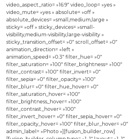
video_aspect_ratio= »16:9″ video_loop= »yes »
video_mute= »yes » absolute= »off »
absolute_devices= »small,medium,large »
sticky= »off » sticky_devices= »small-
visibility,medium-visibility,large-visibility »
sticky_transition_offset= »0″ scroll_offset= »0″
animation_direction= »left »
animation_speed= »0.3″ filter_hue= »0″
filter_saturation= »100″ filter_brightness= »100″
filter_contrast= »100″ filter_invert= »0″
filter_sepia= »0″ filter_opacity= »100″
filter_blur= »0″ filter_hue_hover= »0″
filter_saturation_hover= »100″
filter_brightness_hover= »100″
filter_contrast_hover= »100″
filter_invert_hover= »0″ filter_sepia_hover= »0″
filter_opacity_hover= »100″ filter_blur_hover= »0″
admin_label= »Photo »][fusion_builder_row]
[fusion_builder_column type= »1_1″ layout= »1_1″