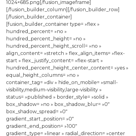
1024×685.png[/fusion_imageframe]
[/fusion_builder_column][/fusion_builder_row]
[/fusion_builder_container]
[fusion_builder_container type= »flex »
hundred_percent= »no »
hundred_percent_height= »no »
hundred_percent_height_scroll= »no »
align_content= »stretch » flex_align_items= »flex-
start » flex_justify_content= »flex-start »
hundred_percent_height_center_content= »yes »
equal_height_columns= »no »
container_tag= »div » hide_on_mobile= »small-
visibility,medium-visibility,large-visibility »
status= »published » border_style= »solid »
box_shadow= »no » box_shadow_blur= »0″
box_shadow_spread= »0″
gradient_start_position= »0″
gradient_end_position= »100″
gradient_type= »linear » radial_direction= »center