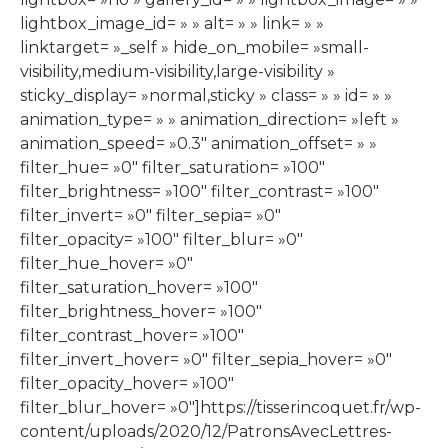
lightbox_image_id= » » alt= » » link= » »
linktarget= »_self » hide_on_mobile= »small-
visibility,medium-visibility,large-visibility »
sticky_display= »normal,sticky » class= » » id= » »
animation_type= » » animation_direction= »left »
animation_speed= »0.3″ animation_offset= » »
filter_hue= »0″ filter_saturation= »100″
filter_brightness= »100″ filter_contrast= »100″
filter_invert= »0″ filter_sepia= »0″
filter_opacity= »100″ filter_blur= »0″
filter_hue_hover= »0″
filter_saturation_hover= »100″
filter_brightness_hover= »100″
filter_contrast_hover= »100″
filter_invert_hover= »0″ filter_sepia_hover= »0″
filter_opacity_hover= »100″
filter_blur_hover= »0″]https://tisserincoquet.fr/wp-
content/uploads/2020/12/PatronsAvecLettres-