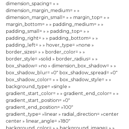
dimension_spacing= » »
dimension_margin_medium= » »
dimension_margin_small= » » margin_top= » »
margin_bottom= » » padding_medium= » »
padding_small= » » padding_top= » »
padding_right= » » padding_bottom= » »
padding_left= » » hover_type= »none »
border_sizes= » » border_color= » »
border_style= »solid » border_radius= » »
box_shadow= »no » dimension_box_shadow= » »
box_shadow_blur= »0″ box_shadow_spread= »0″
box_shadow_color= » » box_shadow_style= » »
background_type= »single »
gradient_start_color= » » gradient_end_color= » »
gradient_start_position= »0″
gradient_end_position= »100″
gradient_type= »linear » radial_direction= »center
center » linear_angle= »180″
background_color= » » background_image= » »