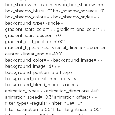
box_shadow= »no » dimension_box_shadow= » »
box_shadow_blur= »0″ box_shadow_spread= »0″
box_shadow_color= » » box_shadow_style= » »
background_type= »single »
gradient_start_color= » » gradient_end_color= » »
gradient_start_position= »0″
gradient_end_position= »100″
gradient_type= »linear » radial_direction= »center
center » linear_angle= »180″
background_color= » » background_image= » »
background_image_id= » »
background_position= »left top »
background_repeat= »no-repeat »
background_blend_mode= »none »
animation_type= » » animation_direction= »left »
animation_speed= »0.3″ animation_offset= » »
filter_type= »regular » filter_hue= »0″
filter_saturation= »100″ filter_brightness= »100″