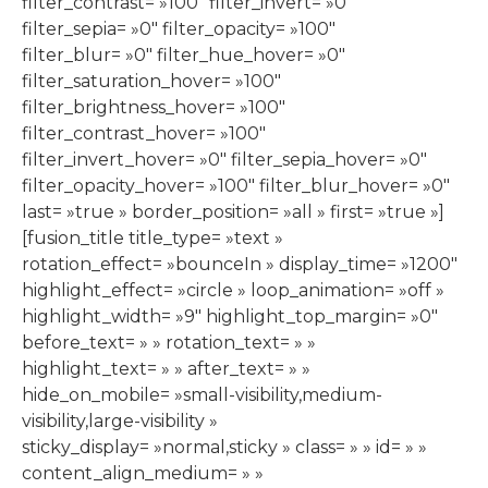
filter_contrast= »100″ filter_invert= »0″
filter_sepia= »0″ filter_opacity= »100″
filter_blur= »0″ filter_hue_hover= »0″
filter_saturation_hover= »100″
filter_brightness_hover= »100″
filter_contrast_hover= »100″
filter_invert_hover= »0″ filter_sepia_hover= »0″
filter_opacity_hover= »100″ filter_blur_hover= »0″
last= »true » border_position= »all » first= »true »]
[fusion_title title_type= »text »
rotation_effect= »bounceIn » display_time= »1200″
highlight_effect= »circle » loop_animation= »off »
highlight_width= »9″ highlight_top_margin= »0″
before_text= » » rotation_text= » »
highlight_text= » » after_text= » »
hide_on_mobile= »small-visibility,medium-
visibility,large-visibility »
sticky_display= »normal,sticky » class= » » id= » »
content_align_medium= » »