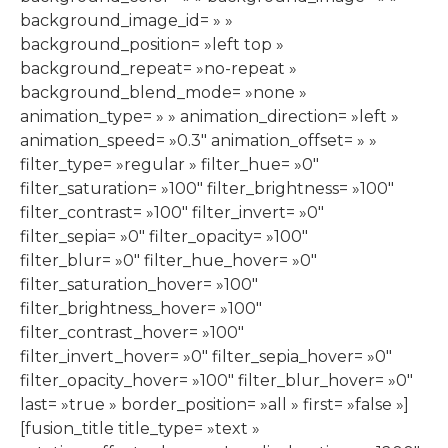
background_image_id= » »
background_position= »left top »
background_repeat= »no-repeat »
background_blend_mode= »none »
animation_type= » » animation_direction= »left »
animation_speed= »0.3″ animation_offset= » »
filter_type= »regular » filter_hue= »0″
filter_saturation= »100″ filter_brightness= »100″
filter_contrast= »100″ filter_invert= »0″
filter_sepia= »0″ filter_opacity= »100″
filter_blur= »0″ filter_hue_hover= »0″
filter_saturation_hover= »100″
filter_brightness_hover= »100″
filter_contrast_hover= »100″
filter_invert_hover= »0″ filter_sepia_hover= »0″
filter_opacity_hover= »100″ filter_blur_hover= »0″
last= »true » border_position= »all » first= »false »]
[fusion_title title_type= »text »