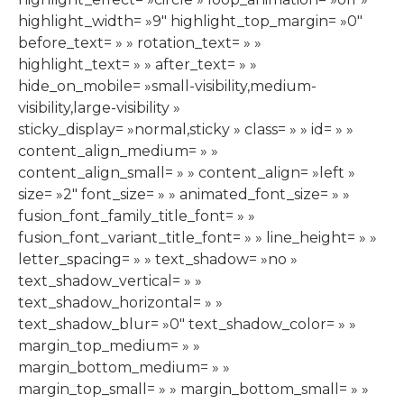
highlight_width= »9″ highlight_top_margin= »0″
before_text= » » rotation_text= » »
highlight_text= » » after_text= » »
hide_on_mobile= »small-visibility,medium-
visibility,large-visibility »
sticky_display= »normal,sticky » class= » » id= » »
content_align_medium= » »
content_align_small= » » content_align= »left »
size= »2″ font_size= » » animated_font_size= » »
fusion_font_family_title_font= » »
fusion_font_variant_title_font= » » line_height= » »
letter_spacing= » » text_shadow= »no »
text_shadow_vertical= » »
text_shadow_horizontal= » »
text_shadow_blur= »0″ text_shadow_color= » »
margin_top_medium= » »
margin_bottom_medium= » »
margin_top_small= » » margin_bottom_small= » »