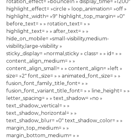
rotation_effect= »bounceIn » display_time= »1200″
highlight_effect= »circle » loop_animation= »off »
highlight_width= »9″ highlight_top_margin= »0″
before_text= » » rotation_text= » »
highlight_text= » » after_text= » »
hide_on_mobile= »small-visibility,medium-
visibility,large-visibility »
sticky_display= »normal,sticky » class= » » id= » »
content_align_medium= » »
content_align_small= » » content_align= »left »
size= »2″ font_size= » » animated_font_size= » »
fusion_font_family_title_font= » »
fusion_font_variant_title_font= » » line_height= » »
letter_spacing= » » text_shadow= »no »
text_shadow_vertical= » »
text_shadow_horizontal= » »
text_shadow_blur= »0″ text_shadow_color= » »
margin_top_medium= » »
margin_bottom_medium= » »