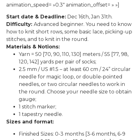
animation_speed= »0.3″ animation_offset= » »]
Start date & Deadline:
Dec 16th, Jan 31th.
Difficulty:
Advanced beginner. You need to know
how to knit short rows, some basic lace, picking-up
stitches, and to knit in the round.
Materials & Notions:
Yarn = 50 [70, 90, 110, 130] meters / 55 [77, 98,
120, 142] yards per pair of socks;
2.5 mm / US #1.5 – at least 60 cm / 24” circular
needle for magic loop, or double-pointed
needles, or two circular needles to work in
the round. Choose your needle size to obtain
gauge;
1 stitch marker;
1 tapestry needle.
Sizes and format:
Finished Sizes: 0-3 months [3-6 months, 6-9