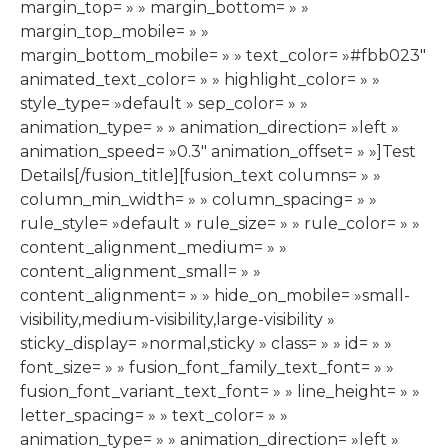
margin_top= » » margin_bottom= » »
margin_top_mobile= » »
margin_bottom_mobile= » » text_color= »#fbb023″
animated_text_color= » » highlight_color= » »
style_type= »default » sep_color= » »
animation_type= » » animation_direction= »left »
animation_speed= »0.3″ animation_offset= » »]Test
Details[/fusion_title][fusion_text columns= » »
column_min_width= » » column_spacing= » »
rule_style= »default » rule_size= » » rule_color= » »
content_alignment_medium= » »
content_alignment_small= » »
content_alignment= » » hide_on_mobile= »small-
visibility,medium-visibility,large-visibility »
sticky_display= »normal,sticky » class= » » id= » »
font_size= » » fusion_font_family_text_font= » »
fusion_font_variant_text_font= » » line_height= » »
letter_spacing= » » text_color= » »
animation_type= » » animation_direction= »left »