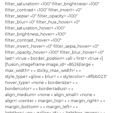
filter_saturation= »100″ filter_brightness= »100″
filter_contrast= »100″ filter_invert= »0″
filter_sepia= »0″ filter_opacity= »100″
filter_blur= »0″ filter_hue_hover= »0″
filter_saturation_hover= »100″
filter_brightness_hover= »100″
filter_contrast_hover= »100″
filter_invert_hover= »0″ filter_sepia_hover= »0″
filter_opacity_hover= »100″ filter_blur_hover= »0″
last= »true » border_position= »all » first= »true »]
[fusion_imageframe image_id= »8526|large »
max_width= » » sticky_max_width= » »
style_type= »glow » blur= » » stylecolor= »#fbb023″
hover_type= »none » bordersize= » »
bordercolor= » » borderradius= » »
align_medium= »none » align_small= »none »
align= »center » margin_top= » » margin_right= » »
margin_bottom= » » margin_left= » »
lightbox= »no » gallery_id= » » lightbox_image= » »