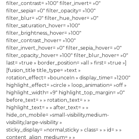
filter_contrast= »100″ filter_invert= »0″
filter_sepia= »0″ filter_opacity= »100″
filter_blur= »0″ filter_hue_hover= »0″
filter_saturation_hover= »100″
filter_brightness_hover= »100″
filter_contrast_hover= »100″
filter_invert_hover= »0″ filter_sepia_hover= »0″
filter_opacity_hover= »100″ filter_blur_hover= »0″
last= »true » border_position= »all » first= »true »]
[fusion_title title_type= »text »
rotation_effect= »bounceIn » display_time= »1200″
highlight_effect= »circle » loop_animation= »off »
highlight_width= »9″ highlight_top_margin= »0″
before_text= » » rotation_text= » »
highlight_text= » » after_text= » »
hide_on_mobile= »small-visibility,medium-
visibility,large-visibility »
sticky_display= »normal,sticky » class= » » id= » »
content_align_medium= » »