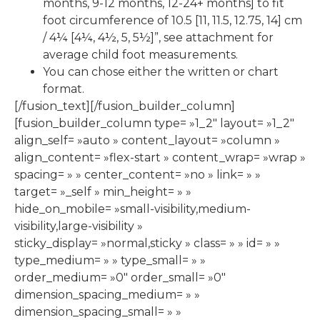
months, 9-12 months, 12-24+ months] to fit
foot circumference of 10.5 [11, 11.5, 12.75, 14] cm
/ 4¼ [4¼, 4½, 5, 5½]”, see attachment for
average child foot measurements.
You can chose either the written or chart
format.
[/fusion_text][/fusion_builder_column]
[fusion_builder_column type= »1_2″ layout= »1_2″
align_self= »auto » content_layout= »column »
align_content= »flex-start » content_wrap= »wrap »
spacing= » » center_content= »no » link= » »
target= »_self » min_height= » »
hide_on_mobile= »small-visibility,medium-
visibility,large-visibility »
sticky_display= »normal,sticky » class= » » id= » »
type_medium= » » type_small= » »
order_medium= »0″ order_small= »0″
dimension_spacing_medium= » »
dimension_spacing_small= » »