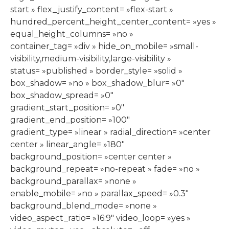
start » flex_justify_content= »flex-start »
hundred_percent_height_center_content= »yes »
equal_height_columns= »no »
container_tag= »div » hide_on_mobile= »small-
visibility,medium-visibility,large-visibility »
status= »published » border_style= »solid »
box_shadow= »no » box_shadow_blur= »0″
box_shadow_spread= »0″
gradient_start_position= »0″
gradient_end_position= »100″
gradient_type= »linear » radial_direction= »center
center » linear_angle= »180″
background_position= »center center »
background_repeat= »no-repeat » fade= »no »
background_parallax= »none »
enable_mobile= »no » parallax_speed= »0.3″
background_blend_mode= »none »
video_aspect_ratio= »16:9″ video_loop= »yes »