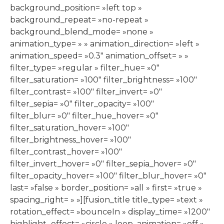
background_position= »left top »
background_repeat= »no-repeat »
background_blend_mode= »none »
animation_type= » » animation_direction= »left »
animation_speed= »0.3″ animation_offset= » »
filter_type= »regular » filter_hue= »0″
filter_saturation= »100″ filter_brightness= »100″
filter_contrast= »100″ filter_invert= »0″
filter_sepia= »0″ filter_opacity= »100″
filter_blur= »0″ filter_hue_hover= »0″
filter_saturation_hover= »100″
filter_brightness_hover= »100″
filter_contrast_hover= »100″
filter_invert_hover= »0″ filter_sepia_hover= »0″
filter_opacity_hover= »100″ filter_blur_hover= »0″
last= »false » border_position= »all » first= »true »
spacing_right= » »][fusion_title title_type= »text »
rotation_effect= »bounceIn » display_time= »1200″
highlight_effect= »circle » loop_animation= »off »