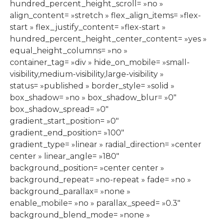
hundred_percent_height_scroll= »no »
align_content= »stretch » flex_align_items= »flex-
start » flex_justify_content= »flex-start »
hundred_percent_height_center_content= »yes »
equal_height_columns= »no »
container_tag= »div » hide_on_mobile= »small-
visibility,medium-visibility,large-visibility »
status= »published » border_style= »solid »
box_shadow= »no » box_shadow_blur= »0″
box_shadow_spread= »0″
gradient_start_position= »0″
gradient_end_position= »100″
gradient_type= »linear » radial_direction= »center
center » linear_angle= »180″
background_position= »center center »
background_repeat= »no-repeat » fade= »no »
background_parallax= »none »
enable_mobile= »no » parallax_speed= »0.3″
background_blend_mode= »none »