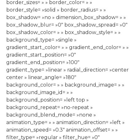
border_sizes= » » border_color= » »
border_style= »solid » border_radius= » »
box_shadow= »no » dimension_box_shadow= » »
box_shadow_blur= »0″ box_shadow_spread= »0″
box_shadow_color= » » box_shadow_style= » »
background_type= »single »
gradient_start_color= » » gradient_end_color= » »
gradient_start_position= »0″
gradient_end_position= »100″
gradient_type= »linear » radial_direction= »center
center » linear_angle= »180″
background_color= » » background_image= » »
background_image_id= » »
background_position= »left top »
background_repeat= »no-repeat »
background_blend_mode= »none »
animation_type= » » animation_direction= »left »
animation_speed= »0.3″ animation_offset= » »
filter_type= »regular » filter_hue= »0″