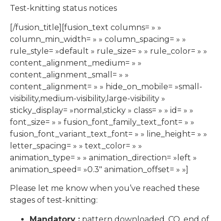
Test-knitting status notices
[/fusion_title][fusion_text columns= » »
column_min_width= » » column_spacing= » »
rule_style= »default » rule_size= » » rule_color= » »
content_alignment_medium= » »
content_alignment_small= » »
content_alignment= » » hide_on_mobile= »small-
visibility,medium-visibility,large-visibility »
sticky_display= »normal,sticky » class= » » id= » »
font_size= » » fusion_font_family_text_font= » »
fusion_font_variant_text_font= » » line_height= » »
letter_spacing= » » text_color= » »
animation_type= » » animation_direction= »left »
animation_speed= »0.3″ animation_offset= » »]
Please let me know when you’ve reached these
stages of test-knitting:
Mandatory :
pattern downloaded, CO, end of