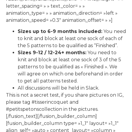
letter_spacing= » » text_color= » »
animation_type= » » animation_direction= »left »
animation_speed= »0.3″ animation_offset= » »]
Sizes up to 6-9 months included:
You need
to knit and block at least one sock of each of
the 5 patterns to be qualified as “Finished”.
Sizes 9-12 / 12-24+ months:
You need to
knit and block at least one sock of 3 of the 5
patterns to be qualified as « Finished ». We
will agree on which one beforehand in order
to get all patterns tested.
All discussions will be held in Slack.
This is not a secret test, if you share pictures on IG,
please tag #tisserincoquet and
#petitspetonscollection in the pictures.
[/fusion_text][/fusion_builder_column]
[fusion_builder_column type= »1_1″ layout= »1_1″
align_self= »auto » content_layout= »column »