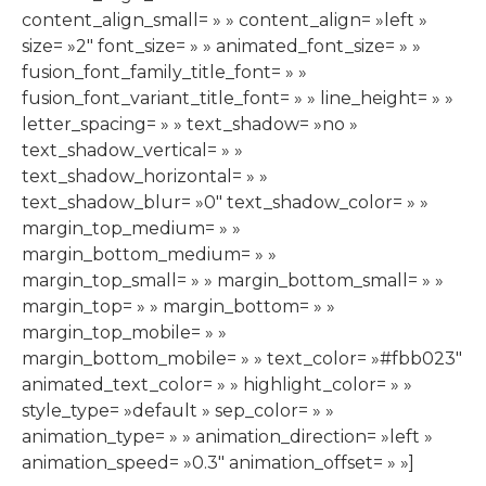
content_align_small= » » content_align= »left »
size= »2″ font_size= » » animated_font_size= » »
fusion_font_family_title_font= » »
fusion_font_variant_title_font= » » line_height= » »
letter_spacing= » » text_shadow= »no »
text_shadow_vertical= » »
text_shadow_horizontal= » »
text_shadow_blur= »0″ text_shadow_color= » »
margin_top_medium= » »
margin_bottom_medium= » »
margin_top_small= » » margin_bottom_small= » »
margin_top= » » margin_bottom= » »
margin_top_mobile= » »
margin_bottom_mobile= » » text_color= »#fbb023″
animated_text_color= » » highlight_color= » »
style_type= »default » sep_color= » »
animation_type= » » animation_direction= »left »
animation_speed= »0.3″ animation_offset= » »]