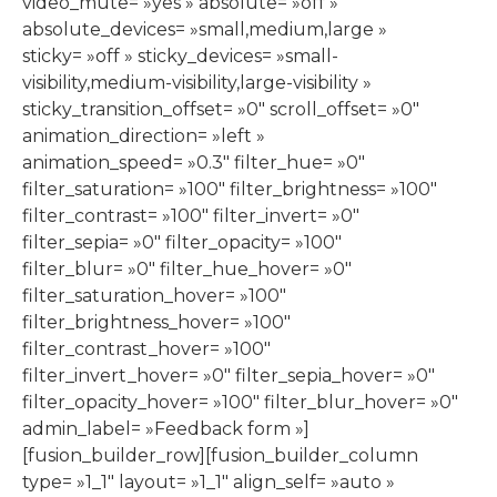
video_mute= »yes » absolute= »off »
absolute_devices= »small,medium,large »
sticky= »off » sticky_devices= »small-
visibility,medium-visibility,large-visibility »
sticky_transition_offset= »0″ scroll_offset= »0″
animation_direction= »left »
animation_speed= »0.3″ filter_hue= »0″
filter_saturation= »100″ filter_brightness= »100″
filter_contrast= »100″ filter_invert= »0″
filter_sepia= »0″ filter_opacity= »100″
filter_blur= »0″ filter_hue_hover= »0″
filter_saturation_hover= »100″
filter_brightness_hover= »100″
filter_contrast_hover= »100″
filter_invert_hover= »0″ filter_sepia_hover= »0″
filter_opacity_hover= »100″ filter_blur_hover= »0″
admin_label= »Feedback form »]
[fusion_builder_row][fusion_builder_column
type= »1_1″ layout= »1_1″ align_self= »auto »