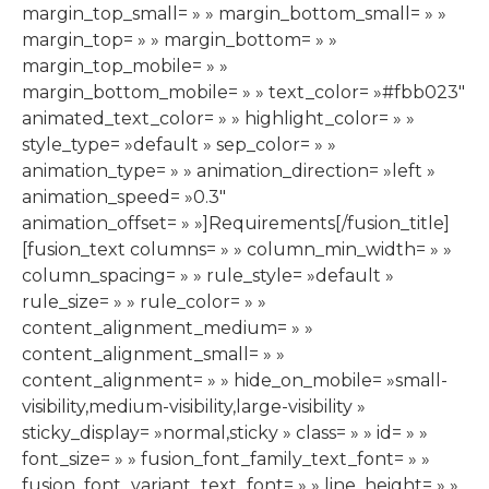
margin_top_small= » » margin_bottom_small= » »
margin_top= » » margin_bottom= » »
margin_top_mobile= » »
margin_bottom_mobile= » » text_color= »#fbb023″
animated_text_color= » » highlight_color= » »
style_type= »default » sep_color= » »
animation_type= » » animation_direction= »left »
animation_speed= »0.3″
animation_offset= » »]Requirements[/fusion_title]
[fusion_text columns= » » column_min_width= » »
column_spacing= » » rule_style= »default »
rule_size= » » rule_color= » »
content_alignment_medium= » »
content_alignment_small= » »
content_alignment= » » hide_on_mobile= »small-
visibility,medium-visibility,large-visibility »
sticky_display= »normal,sticky » class= » » id= » »
font_size= » » fusion_font_family_text_font= » »
fusion_font_variant_text_font= » » line_height= » »