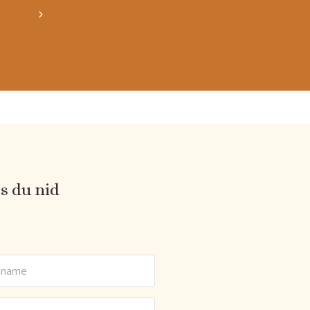
obtiens 20% de réduction sur ton prochain ach
es du nid