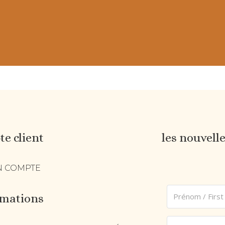
 de chaussettes pour petits et grands
e client
les nouvell
 COMPTE
rmations