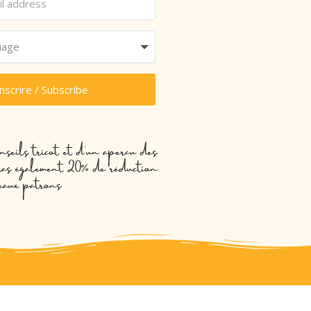
inscrire / Subscribe
nseils tricot et d’un aperçu des
evras également 20% de réduction
eaux patrons