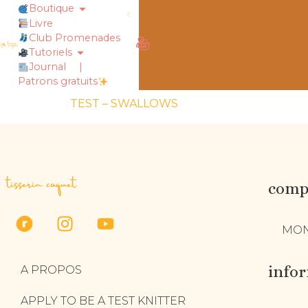
Boutique
Livre
rt !
chaussettes douillettes :: le livre
Club Promenades
Tutoriels
Journal
|
Patrons gratuits
TEST – SWALLOWS
tisserin coquet
compt
MON
info
A PROPOS
APPLY TO BE A TEST KNITTER