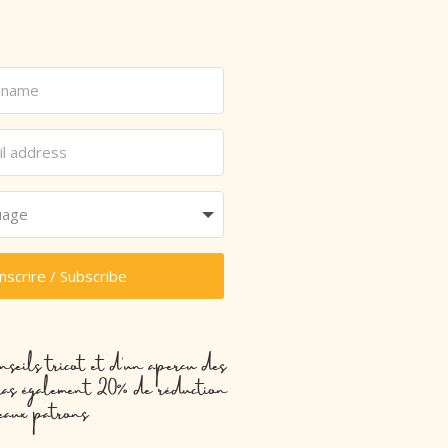
inscrire / Subscribe
nseils tricot et d’un aperçu des
evras également 20% de réduction
eaux patrons