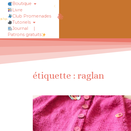
Boutique
Livre
rt !
chaussettes douillettes :: le livre
Club Promenades
Tutoriels
Journal
|
Patrons gratuits
étiquette : raglan