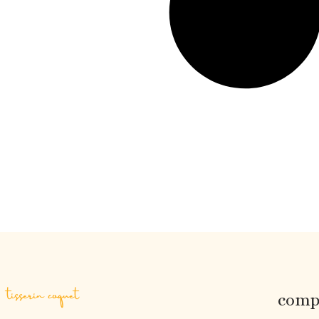
tisserin coquet
compt