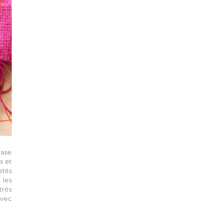
base
s et
etits
 les
très
avec