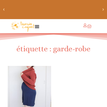
chaussettes douillettes :: le livre de chaussettes pour
petits et grands
étiquette : garde-robe