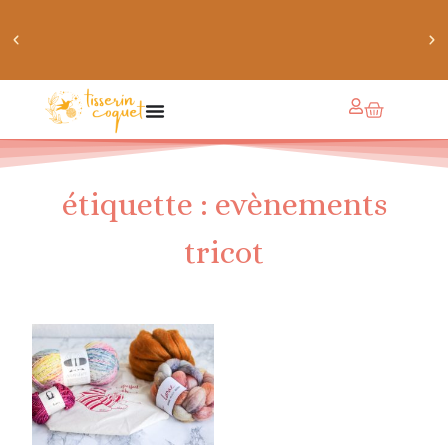
chaussettes douillettes :: le livre de chaussettes pour
petits et grands
étiquette : evènements
tricot