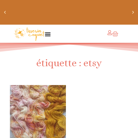
obtiens 20% de réduction sur ton prochain achat de
patrons
étiquette : etsy