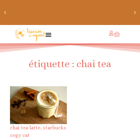
chaussettes douillettes :: le livre de chaussettes pour
petits et grands
étiquette : chai tea
chai tea latte, starbucks
copy cat