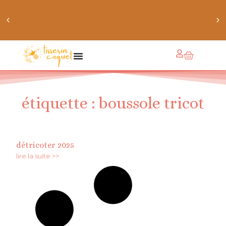
chaussettes douillettes :: le livre de chaussettes pour
petits et grands
étiquette : boussole tricot
détricoter 2025
lire la suite >>