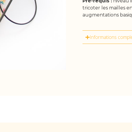
Pré-requis :
niveau i
tricoter les mailles e
augmentations basiq
Informations compl