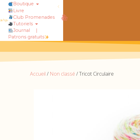
Boutique
Livre
rt !
chaussettes douillettes :: le livre
Club Promenades
Tutoriels
Journal
|
Patrons gratuits
Accueil
/
Non classé
/ Tricot Circulaire