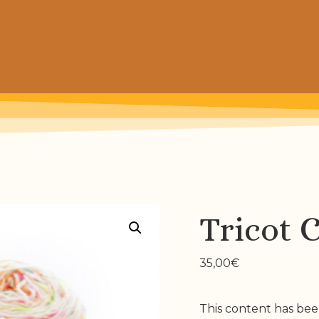
 de chaussettes pour petits et grands
Tricot C
35,00
€
This content has bee