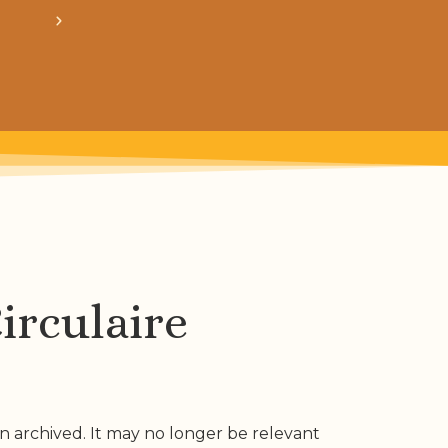
obtiens 20% de réduction sur ton prochain ach
irculaire
n archived. It may no longer be relevant