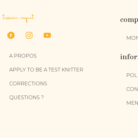
tisserin coquet
compt
MON
info
A PROPOS
APPLY TO BE A TEST KNITTER
POL
CORRECTIONS
CON
QUESTIONS ?
MEN