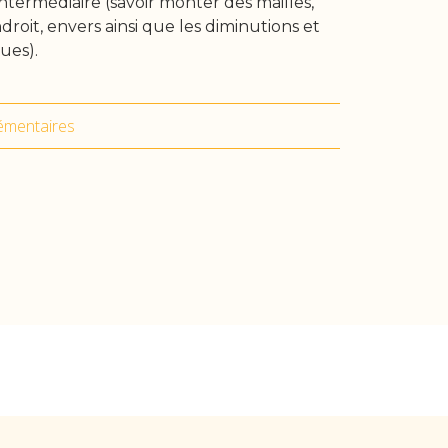
ntermédiaire (savoir monter des mailles,
ndroit, envers ainsi que les diminutions et
ues).
émentaires