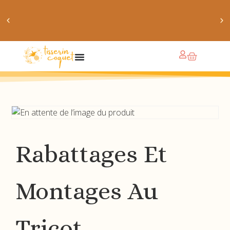
obtiens 20% de réduction sur ton prochain achat de
patrons
Rabattages Et
Montages Au
Tricot