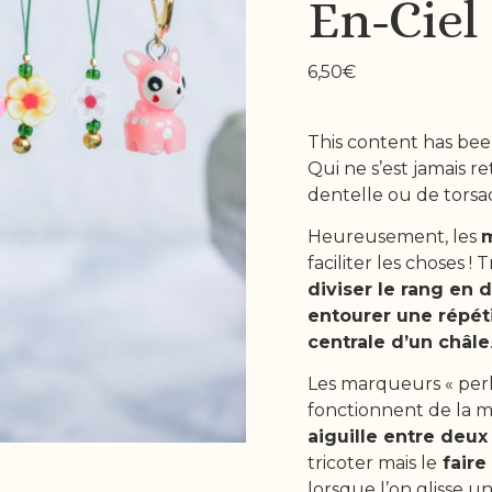
En-Ciel
6,50
€
This content has bee
Qui ne s’est jamais 
dentelle ou de torsad
Heureusement, les
m
faciliter les choses ! 
diviser le rang en 
entourer une répét
centrale d’un châle
Les marqueurs « perl
fonctionnent de la mê
aiguille entre deux
tricoter mais le
faire 
lorsque l’on glisse un