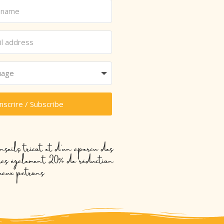
inscrire / Subscribe
nseils tricot et d’un aperçu des
evras également 20% de réduction
eaux patrons