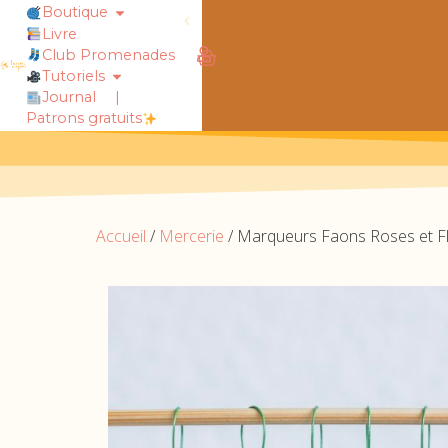
Boutique
Livre
Club Promenades
obtiens 20% de réduction sur ton
Tutoriels
Journal
|
Patrons gratuits
Accueil
/
Mercerie
/ Marqueurs Faons Roses et Fl