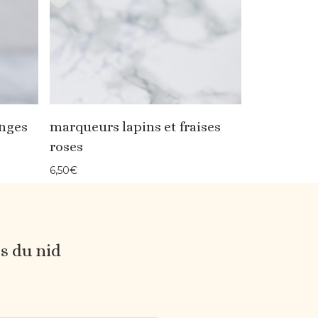
nges
marqueurs lapins et fraises
roses
6,50
€
es du nid