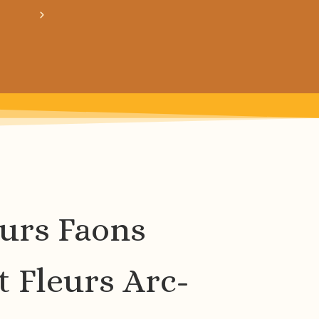
crée ton bundle de patron personnalisé : pour 3
urs Faons
t Fleurs Arc-