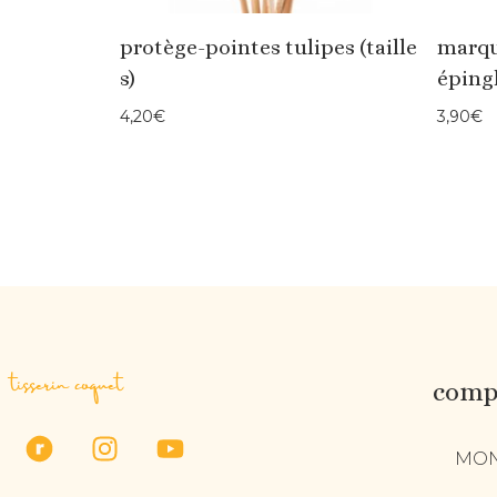
protège-pointes tulipes (taille
marqu
s)
épingl
4,20
€
3,90
€
tisserin coquet
compt
MON