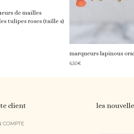
eurs de mailles
es tulipes roses (taille s)
marqueurs lapinous ora
6,50
€
e client
les nouvell
 COMPTE