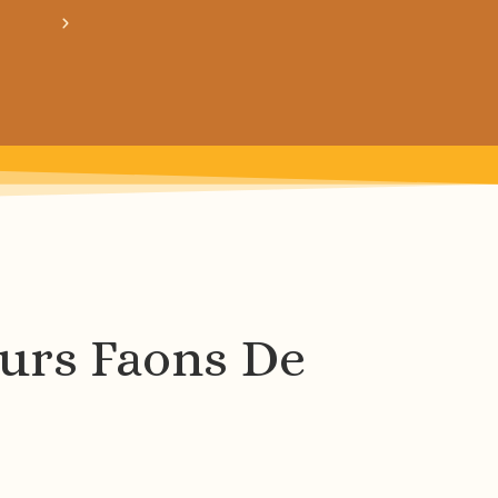
crée ton bundle de patron personnalisé : pour 3
urs Faons De