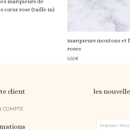
les marqueurs de
s cœur rose (taille m)
marqueurs moutons et f
roses
6,50
€
e client
les nouvell
 COMPTE
rmations