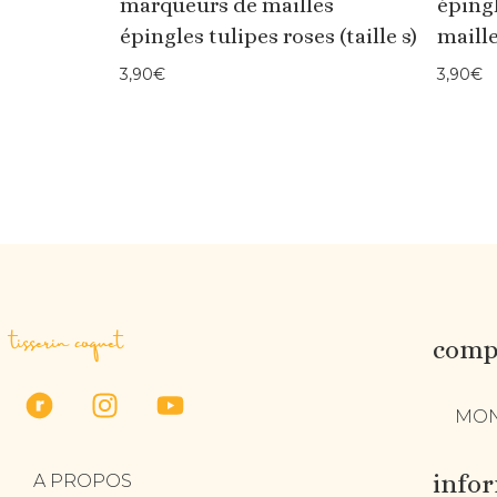
marqueurs de mailles
éping
épingles tulipes roses (taille s)
maille
3,90
€
3,90
€
tisserin coquet
compt
MON
info
A PROPOS