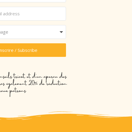
inscrire / Subscribe
nseils tricot et d’un aperçu des
evras également 20% de réduction
eaux patrons