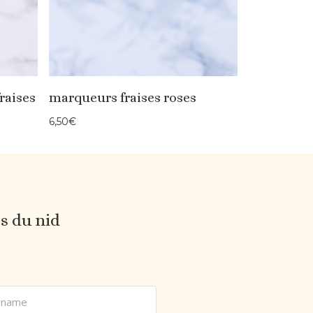
raises
marqueurs fraises roses
6,50
€
es du nid