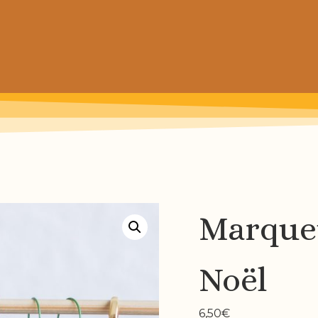
 prochain achat de patrons
Marque
Noël
6,50
€