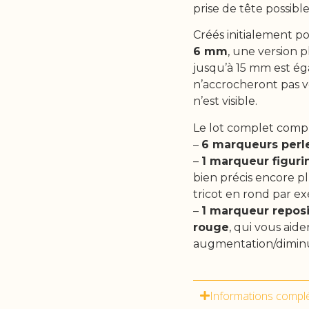
prise de tête possi
Créés initialement po
6 mm
, une version 
jusqu’à 15 mm est é
n’accrocheront pas 
n’est visible.
Le lot complet comp
–
6 marqueurs perle
–
1 marqueur figur
bien précis encore p
tricot en rond par e
–
1 marqueur reposi
rouge
, qui vous aide
augmentation/diminu
Informations compl