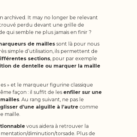
n archived. It may no longer be relevant
retrouvé perdu devant une grille de
e qui semble ne plus jamais en finir ?
arqueurs de mailles
sont là pour nous
Très simple d’utilisation, ils permettent de
différentes sections
, pour par exemple
ition de dentelle ou marquer la maille
.
es » et le marqueur figurine classique
me façon : il suffit de les
enfiler sur une
 mailles
. Au rang suivant, ne pas le
glisser d’une aiguille à l’autre
comme
e maille.
tionnable
vous aidera à retrouver la
gmentation/diminution/torsade. Plus de