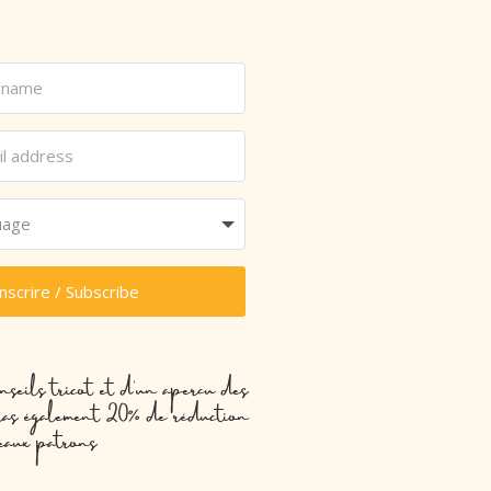
inscrire / Subscribe
nseils tricot et d’un aperçu des
evras également 20% de réduction
eaux patrons