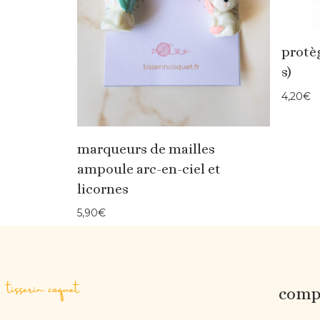
protèg
s)
4,20
€
marqueurs de mailles
ampoule arc-en-ciel et
licornes
5,90
€
tisserin coquet
compt