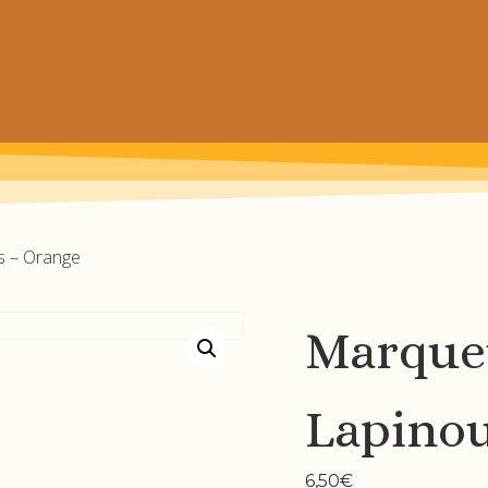
 prochain achat de patrons
s – Orange
Marqueu
Lapinou
6,50
€