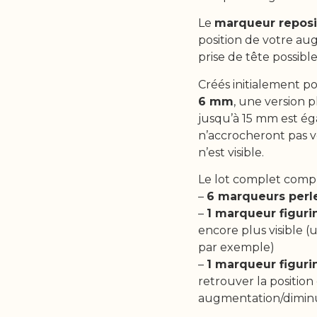
Le
marqueur reposi
position de votre au
prise de tête possi
Créés initialement po
6 mm
, une version 
jusqu’à 15 mm est é
n’accrocheront pas 
n’est visible.
Le lot complet comp
–
6 marqueurs perl
–
1 marqueur figuri
encore plus visible 
par exemple)
–
1 marqueur figuri
retrouver la position
augmentation/diminu