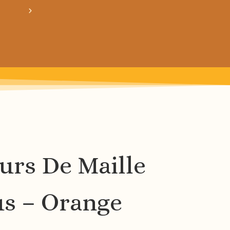
crée ton bundle de patron personnalisé : pour 3
rs De Maille
s – Orange