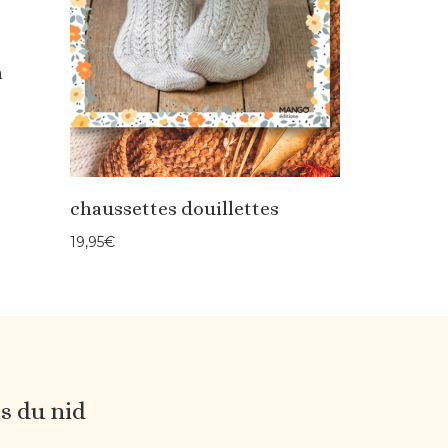
n
chaussettes douillettes
19,95
€
es du nid