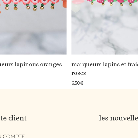
eurs lapinous oranges
marqueurs lapins et frai
roses
6,50
€
e client
les nouvell
 COMPTE