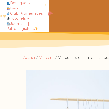
Boutique
Livre
rt !
chaussettes douillettes :: le livre
Club Promenades
Tutoriels
Journal
|
Patrons gratuits
Accueil
/
Mercerie
/ Marqueurs de maille Lapinous