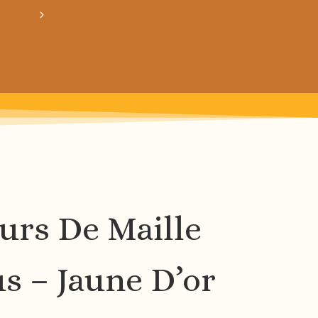
obtiens 20% de réduction sur ton prochain ach
rs De Maille
s – Jaune D’or