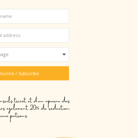
inscrire / Subscribe
nseils tricot et d’un aperçu des
evras également 20% de réduction
eaux patrons