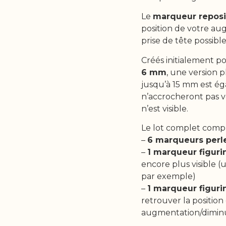
Le
marqueur reposi
position de votre au
prise de tête possi
Créés initialement po
6 mm
, une version 
jusqu’à 15 mm est é
n’accrocheront pas 
n’est visible.
Le lot complet comp
–
6 marqueurs perl
–
1 marqueur figuri
encore plus visible 
par exemple)
–
1 marqueur figuri
retrouver la position
augmentation/diminu