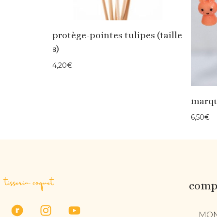
protège-pointes tulipes (taille
s)
4,20
€
marqu
6,50
€
tisserin coquet
compt
MON