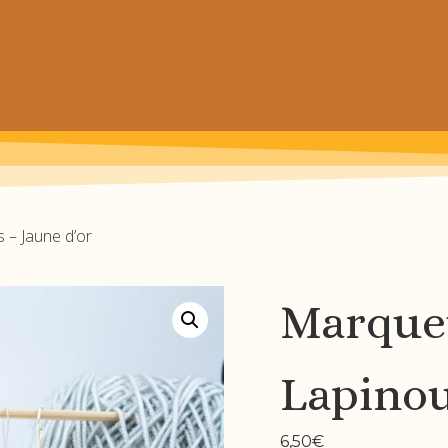
 de chaussettes pour petits et grands
 – Jaune d’or
Marqueu
Lapinou
6,50
€