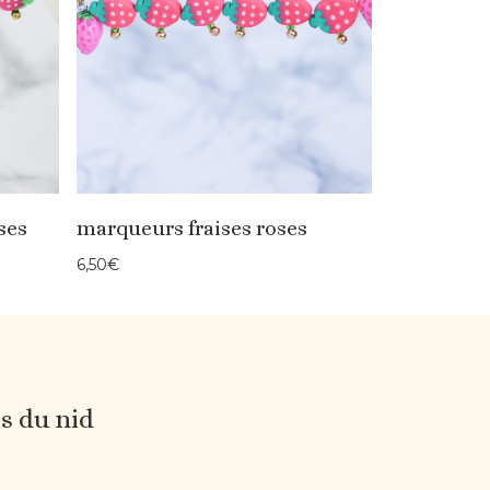
ses
marqueurs fraises roses
6,50
€
es du nid