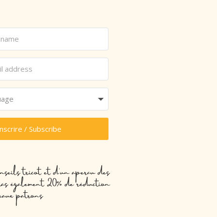
inscrire / Subscribe
nseils tricot et d’un aperçu des
evras également 20% de réduction
eaux patrons