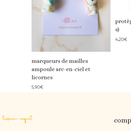
protèg
s)
4,20
€
marqueurs de mailles
ampoule arc-en-ciel et
licornes
5,90
€
tisserin coquet
compt