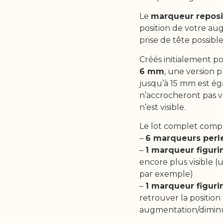
Le
marqueur reposi
position de votre au
prise de tête possi
Créés initialement po
6 mm
, une version 
jusqu’à 15 mm est é
n’accrocheront pas 
n’est visible.
Le lot complet comp
–
6 marqueurs perl
–
1 marqueur figuri
encore plus visible 
par exemple)
–
1 marqueur figuri
retrouver la position
augmentation/diminu