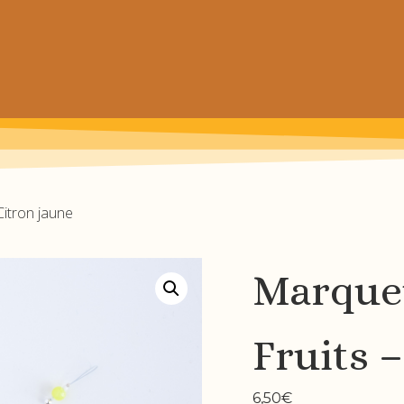
 de chaussettes pour petits et grands
Citron jaune
Marqueu
Fruits 
6,50
€