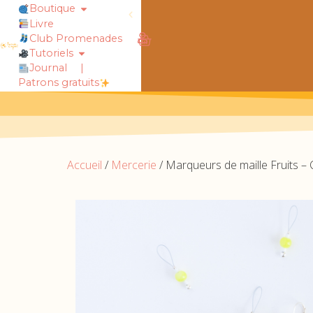
Boutique
Livre
rt !
chaussettes douillettes :: le livre
Club Promenades
Tutoriels
Journal
|
Patrons gratuits
Accueil
/
Mercerie
/ Marqueurs de maille Fruits – 