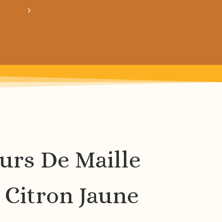
obtiens 20% de réduction sur ton prochain ach
rs De Maille
– Citron Jaune