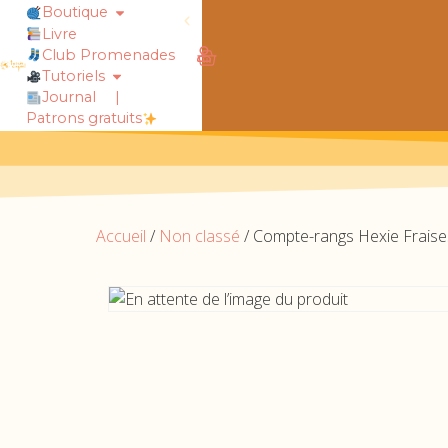
Boutique
Livre
Club Promenades
obtiens 20% de réduction sur ton
Tutoriels
Journal
|
Patrons gratuits
Accueil
/
Non classé
/ Compte-rangs Hexie Fraise