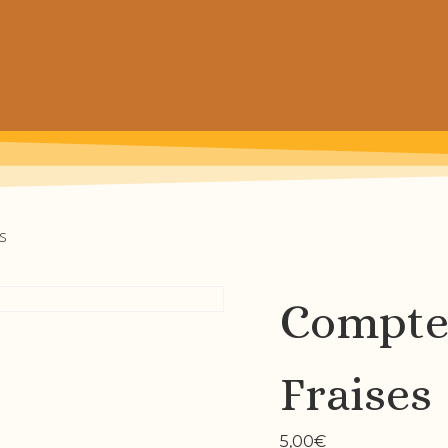
 prochain achat de patrons
s
Compte
Fraises
5,00
€