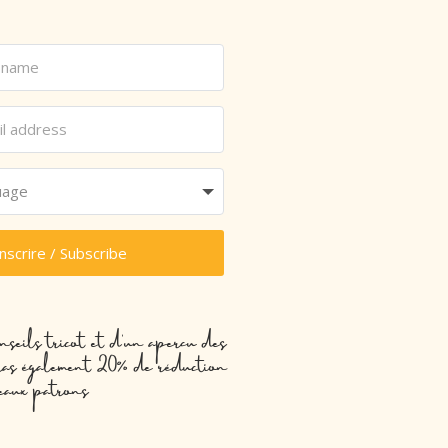
inscrire / Subscribe
nseils tricot et d’un aperçu des
evras également 20% de réduction
eaux patrons