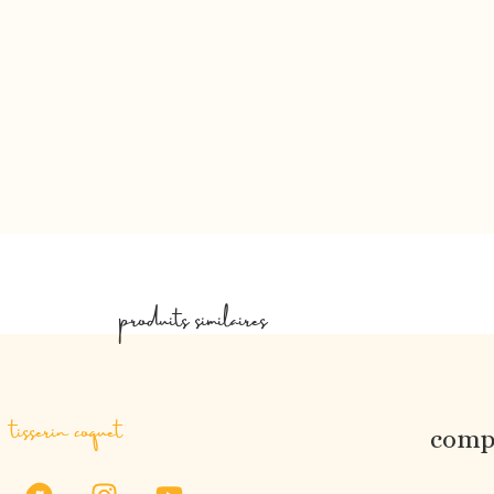
produits similaires
tisserin coquet
compt