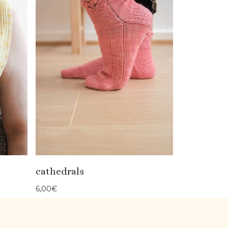
cathedrals
6,00
€