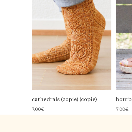
cathedrals (copie) (copie)
bourb
7,00
€
7,00
€