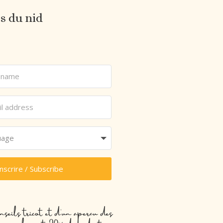
es du nid
inscrire / Subscribe
nseils tricot et d’un aperçu des