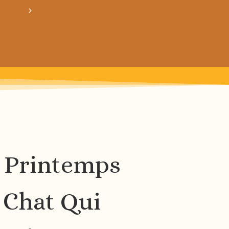
crée ton bundle de patron personnalisé : pour 3
 Printemps
 Chat Qui