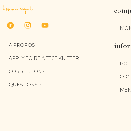
tisserin coquet
compt
MON
info
A PROPOS
APPLY TO BE A TEST KNITTER
POL
CORRECTIONS
CON
QUESTIONS ?
MEN