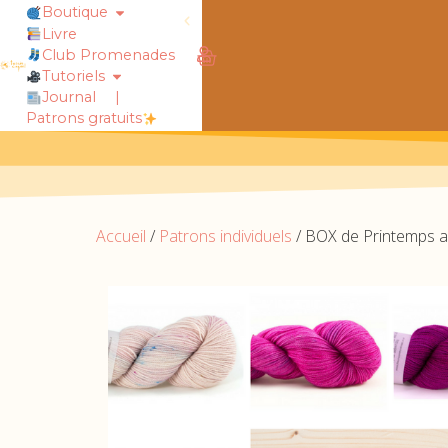
Boutique
Livre
Club Promenades
obtiens 20% de réduction sur ton
Tutoriels
Journal
|
Patrons gratuits
Accueil
/
Patrons individuels
/ BOX de Printemps av