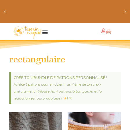
crée ton bundle de patron personnalisé : pour 3 patrons
achetés, le 4ème est offert !
rectangulaire
CRÉE TON BUNDLE DE PATRONS PERSONNALISÉ !
Achète 3 patrons pour en obtenir un 4ème de ton choix
gratuitement !
(Ajoute les 4 patrons à ton panier et la
×
réduction est automagique !
)