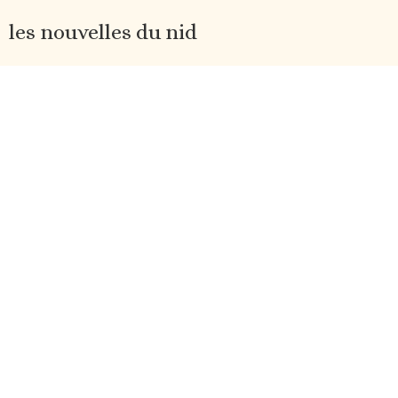
les nouvelles du nid
M'inscrire / Subscribe
ps: en plus de conseils tricot et d’un aperçu des coulisses,
tu recevras également 20% de réduction sur tous mes
nouveaux patrons