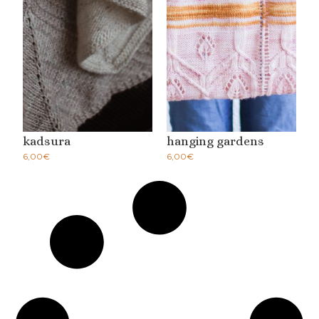
kadsura
hanging gardens
6,00
€
6,00
€