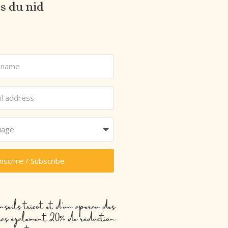
es du nid
inscrire / Subscribe
nseils tricot et d’un aperçu des
evras également 20% de réduction