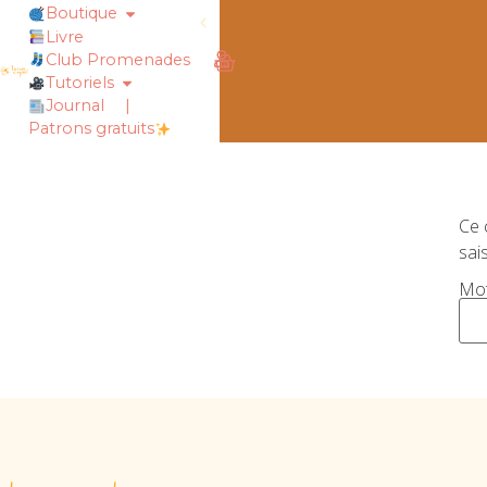
Boutique
Livre
obtiens 20% de réduction sur ton
Club Promenades
Tutoriels
Journal
|
Patrons gratuits
Ce 
sai
Mot