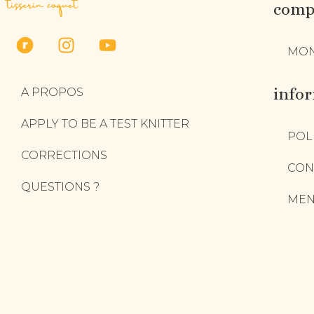
tisserin coquet
compt
MON
info
A PROPOS
APPLY TO BE A TEST KNITTER
POL
CORRECTIONS
CON
QUESTIONS ?
MEN