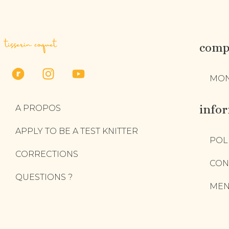
tisserin coquet
compt
MON
info
A PROPOS
APPLY TO BE A TEST KNITTER
POL
CORRECTIONS
CON
QUESTIONS ?
MEN