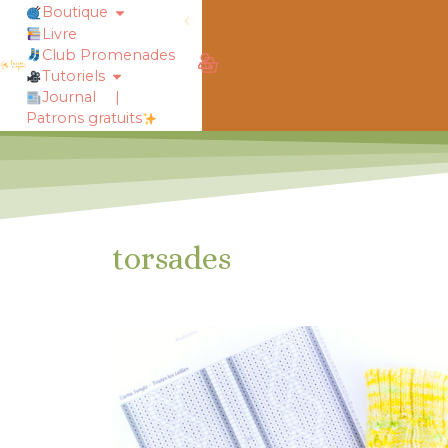
Boutique
Livre
Club Promenades
obtiens 20% de réduction sur ton
Tutoriels
Journal
|
Patrons gratuits
torsades