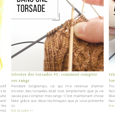
tricoter des torsades #3 : comment compter
tri
ses rangs
to
otif
Pendant longtemps, ce qui m'a retenue d'aimer
Tri
s le
tricoter des torsades était tout simplement que je ne
fac
uite
savais pas compter mes rangs ! C'est maintenant chose
lib
ment
faite grâce aux deux techniques que je vous présente
faci
 les
ici.
lire
vrez
lire la suite >>