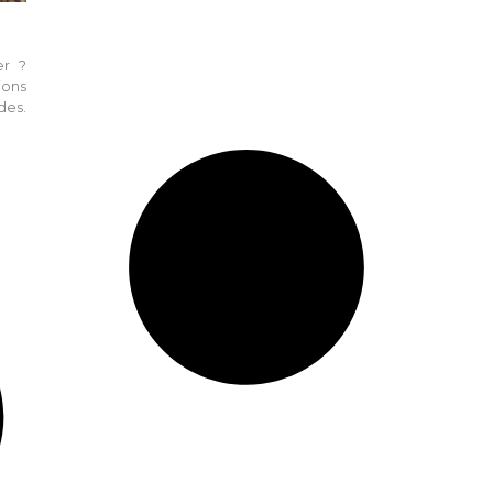
er ?
ions
des.