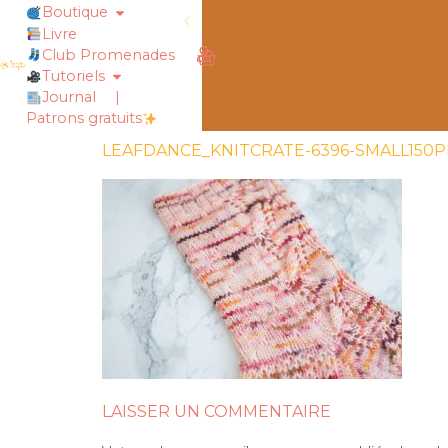
Boutique
Livre
rt !
chaussettes douillettes :: le livre
Club Promenades
Tutoriels
Journal
|
Patrons gratuits
LEAFDANCE_KNITCRATE-6396-SMALL150P
LAISSER UN COMMENTAIRE