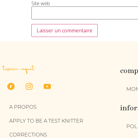
Site web
tisserin coquet
compt
MON
info
A PROPOS
APPLY TO BE A TEST KNITTER
POL
CORRECTIONS